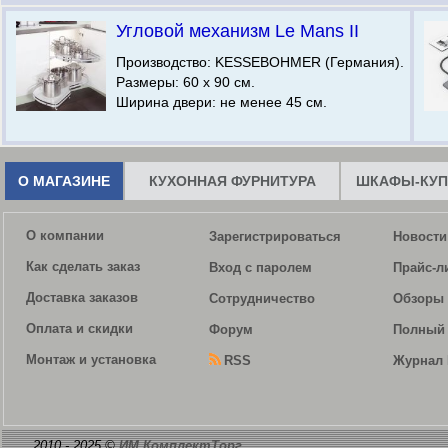
Угловой механизм Le Mans II
Производство: KESSEBOHMER (Германия).
Размеры: 60 х 90 см.
Ширина двери: не менее 45 см.
О МАГАЗИНЕ
КУХОННАЯ ФУРНИТУРА
ШКАФЫ-КУП
О компании
Зарегистрироваться
Новости
Как сделать заказ
Вход с паролем
Прайс-л
Доставка заказов
Сотрудничество
Обзоры 
Оплата и скидки
Форум
Полный 
Монтаж и установка
RSS
Журнал 
2010 - 2025 ©
ИМ КомплектТорг