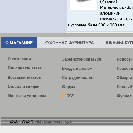
(Италия)
Материал: риф
алюминий.
Размеры: 450, 60
в угловые базы 900 х 900 мм.
О МАГАЗИНЕ
КУХОННАЯ ФУРНИТУРА
ШКАФЫ-КУП
О компании
Зарегистрироваться
Новости
Как сделать заказ
Вход с паролем
Прайс-л
Доставка заказов
Сотрудничество
Обзоры 
Оплата и скидки
Форум
Полный 
Монтаж и установка
RSS
Журнал 
2010 - 2025 ©
ИМ КомплектТорг