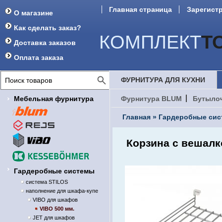
Главная страница
Зарегист
О магазине
Форум
Как сделать заказ?
КОМПЛЕКТ
Т
Доставка заказов
Оплата заказа
ФУРНИТУРА ДЛЯ КУХНИ
Мебельная фурнитура
Фурнитура BLUM
Бутыло
Главная
»
Гардеробные си
Корзина с вешалк
Гардеробные системы
система STILOS
наполнение для шкафа-купе
VIBO для шкафов
VIBO 500 мм.
JET для шкафов