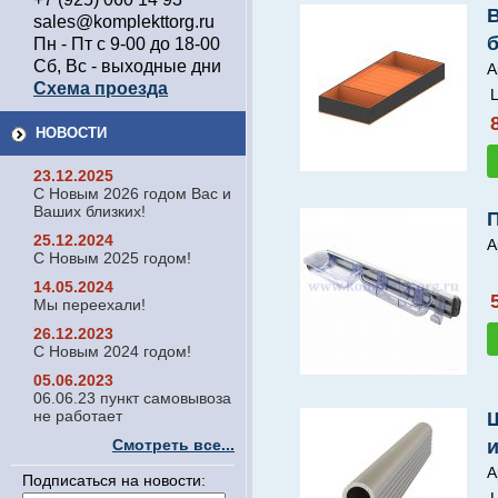
В
sales@komplekttorg.ru
Пн - Пт с 9-00 до 18-00
Сб, Вс - выходные дни
А
Схема проезда
Ц
НОВОСТИ
23.12.2025
С Новым 2026 годом Вас и
Ваших близких!
25.12.2024
А
С Новым 2025 годом!
14.05.2024
Мы переехали!
26.12.2023
С Новым 2024 годом!
05.06.2023
06.06.23 пункт самовывоза
не работает
Смотреть все...
А
Подписаться на новости: