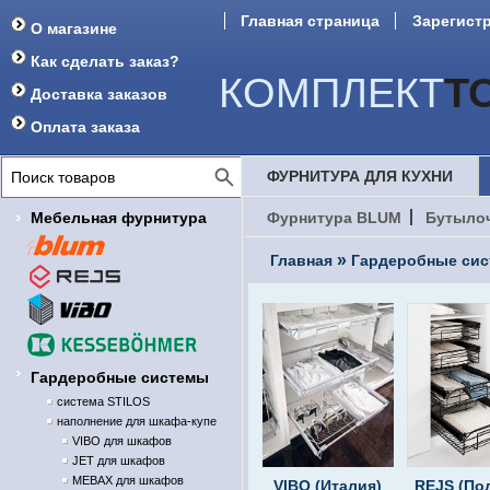
Главная страница
Зарегист
О магазине
Форум
Как сделать заказ?
КОМПЛЕКТ
Т
Доставка заказов
Оплата заказа
ФУРНИТУРА ДЛЯ КУХНИ
Мебельная фурнитура
Фурнитура BLUM
Бутыло
»
Главная
Гардеробные си
Гардеробные системы
система STILOS
наполнение для шкафа-купе
VIBO для шкафов
JET для шкафов
MEBAX для шкафов
VIBO (Италия)
REJS (По