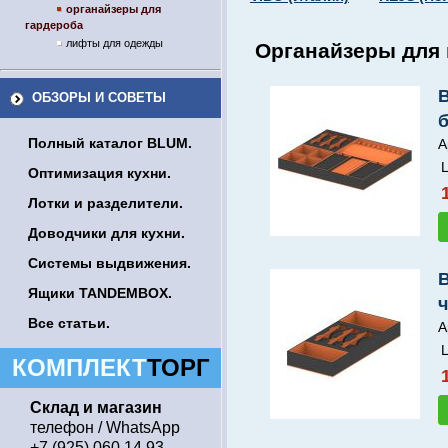
органайзеры для
гардероба
лифты для одежды
Органайзеры для 
ОБЗОРЫ И СОВЕТЫ
Полный каталог BLUM.
А
Ц
Оптимизация кухни.
Лотки и разделители.
Доводчики для кухни.
Системы выдвижения.
В
Ящики TANDEMBOX.
ч
Все статьи.
А
Ц
КОМПЛЕКТ
ТОРГ
Склад и магазин
телефон / WhatsApp
+7 (925) 060 14 93