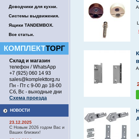
Доводчики для кухни.
А
Системы выдвижения.
Ц
Ящики TANDEMBOX.
Все статьи.
КОМПЛЕКТ
ТОРГ
Склад и магазин
телефон / WhatsApp
А
+7 (925) 060 14 93
sales@komplekttorg.ru
Пн - Пт с 9-00 до 18-00
Сб, Вс - выходные дни
Схема проезда
НОВОСТИ
23.12.2025
С Новым 2026 годом Вас и
Ваших близких!