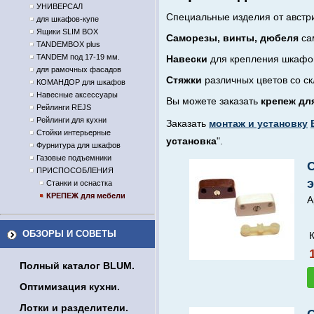
УНИВЕРСАЛ
Специальные изделия от авст
для шкафов-купе
Ящики SLIM BOX
Саморезы, винты, дюбеля
сам
TANDEMBOX plus
TANDEM под 17-19 мм.
Навески
для крепления шкафов
для рамочных фасадов
Стяжки
различных цветов со ск
КОМАНДОР для шкафов
Навесные аксессуары
Вы можете заказать
крепеж дл
Рейлинги REJS
Рейлинги для кухни
Заказать
монтаж и установку
Стойки интерьерные
установка
".
Фурнитура для шкафов
Газовые подъемники
С
ПРИСПОСОБЛЕНИЯ
Станки и оснастка
КРЕПЕЖ для мебели
А
ОБЗОРЫ И СОВЕТЫ
Полный каталог BLUM.
Оптимизация кухни.
Лотки и разделители.