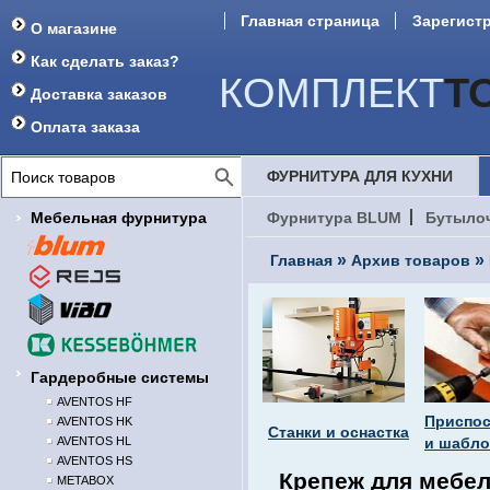
Главная страница
Зарегист
О магазине
Форум
Как сделать заказ?
КОМПЛЕКТ
Т
Доставка заказов
Оплата заказа
ФУРНИТУРА ДЛЯ КУХНИ
Мебельная фурнитура
Фурнитура BLUM
Бутыло
»
»
Главная
Архив товаров
Гардеробные системы
AVENTOS HF
Приспо
AVENTOS HK
Станки и оснастка
AVENTOS HL
и шабл
AVENTOS HS
Крепеж для мебели
METABOX