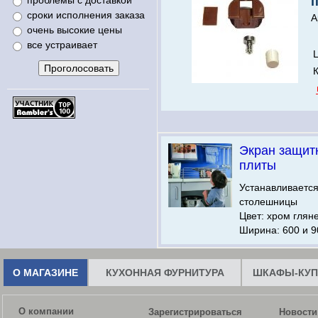
проблемы с доставкой
сроки исполнения заказа
А
очень высокие цены
все устраивает
Ц
Экран защит
плиты
Устанавливается
столешницы
Цвет: хром глян
Ширина: 600 и 9
О МАГАЗИНЕ
КУХОННАЯ ФУРНИТУРА
ШКАФЫ-КУП
О компании
Зарегистрироваться
Новости