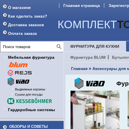
Главная страница
Зарегист
О магазине
Форум
Как сделать заказ?
КОМПЛЕКТ
Т
Доставка заказов
Оплата заказа
ФУРНИТУРА ДЛЯ КУХНИ
Мебельная фурнитура
Фурнитура BLUM
Бутыло
»
Главная
Аксессуары для м
Фур
Выдвижные корзины
Сушки для посуды
Гардеробные системы
ОБЗОРЫ И СОВЕТЫ