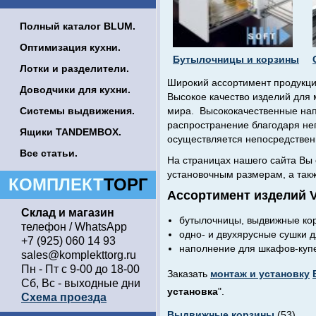
Полный каталог BLUM.
Оптимизация кухни.
Бутылочницы и корзины
Лотки и разделители.
Широкий ассортимент продукци
Доводчики для кухни.
Высокое качество изделий для
Системы выдвижения.
мира. Высококачественные нап
распространение благодаря не
Ящики TANDEMBOX.
осуществляется непосредственн
Все статьи.
На страницах нашего сайта Вы
установочным размерам, а такж
КОМПЛЕКТ
ТОРГ
Ассортимент изделий 
Склад и магазин
бутылочницы, выдвижные ко
телефон / WhatsApp
одно- и двухярусные сушки д
+7 (925) 060 14 93
наполнение для шкафов-купе
sales@komplekttorg.ru
Пн - Пт с 9-00 до 18-00
Заказать
монтаж и установку
Сб, Вс - выходные дни
установка
".
Схема проезда
Выдвижные корзины
(53)