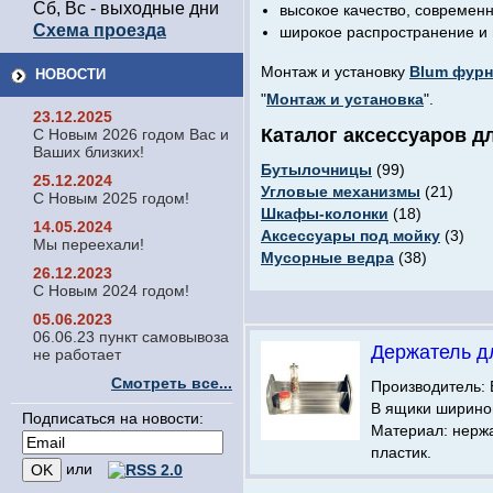
Сб, Вс - выходные дни
высокое качество, современн
Схема проезда
широкое распространение и
Монтаж и установку
Blum фур
НОВОСТИ
"
Монтаж и установка
".
23.12.2025
Каталог аксессуаров 
С Новым 2026 годом Вас и
Ваших близких!
Бутылочницы
(99)
25.12.2024
Угловые механизмы
(21)
С Новым 2025 годом!
Шкафы-колонки
(18)
14.05.2024
Аксессуары под мойку
(3)
Мы переехали!
Мусорные ведра
(38)
26.12.2023
С Новым 2024 годом!
05.06.2023
06.06.23 пункт самовывоза
Держатель д
не работает
Смотреть все...
Производитель: 
В ящики шириной
Подписаться на новости:
Материал: нерж
пластик.
или