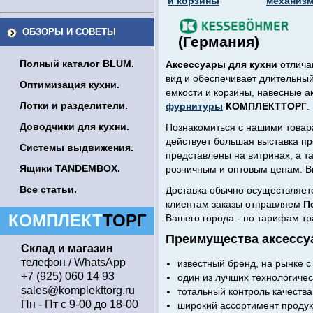
и корзины
механиз
ОБЗОРЫ И СОВЕТЫ
(Германия)
Полный каталог BLUM.
Аксессуары для кухни
отлича
вид и обеспечивает длительны
Оптимизация кухни.
емкости и корзины, навесные а
Лотки и разделители.
фурнитуры
КОМПЛЕКТТОРГ
.
Доводчики для кухни.
Познакомиться с нашими товар
действует большая выставка п
Системы выдвижения.
представлены на витринах, а 
Ящики TANDEMBOX.
розничным и оптовым ценам. В
Все статьи.
Доставка обычно осуществляетс
клиентам заказы отправляем
П
КОМПЛЕКТ
ТОРГ
Вашего города - по тарифам т
Преимущества аксессу
Склад и магазин
телефон / WhatsApp
известный бренд, на рынке с
+7 (925) 060 14 93
один из лучших технологичес
sales@komplekttorg.ru
тотальный контроль качества
Пн - Пт с 9-00 до 18-00
широкий ассортимент продук