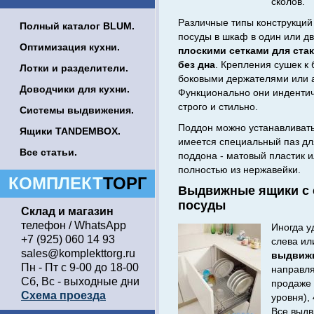
сколов.
Различные типы конструкций
Полный каталог BLUM.
посуды в шкаф в один или дв
Оптимизация кухни.
плоскими сетками для ста
без дна
. Крепления сушек к
Лотки и разделители.
боковыми держателями или
Доводчики для кухни.
Функционально они индентич
строго и стильно.
Системы выдвижения.
Поддон можно устанавливать 
Ящики TANDEMBOX.
имеется специальный паз дл
Все статьи.
поддона - матовый пластик 
полностью из нержавейки.
КОМПЛЕКТ
ТОРГ
Выдвижные ящики с 
посуды
Склад и магазин
телефон / WhatsApp
Иногда у
+7 (925) 060 14 93
слева ил
sales@komplekttorg.ru
выдвижн
Пн - Пт с 9-00 до 18-00
направл
Сб, Вс - выходные дни
продаже 
Схема проезда
уровня), 
Все выд