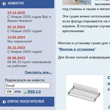
НОВОСТИ
высокими
под стаканы и чашки и мета
23.12.2025
Эти сушки можно использова
С Новым 2026 годом Вас и
Ваших близких!
если фасад открывается на 
корзине. В последнем случае
25.12.2024
С Новым 2025 годом!
креплениями.
14.05.2024
Мы переехали!
Монтаж и установку сушек для
26.12.2023
"
Монтаж и установка
".
С Новым 2024 годом!
Для более полной информации 
05.06.2023
06.06.23 пункт самовывоза
не работает
Смотреть все...
Подписаться на новости:
А
или
ОПРОС ПОСЕТИТЕЛЕЙ