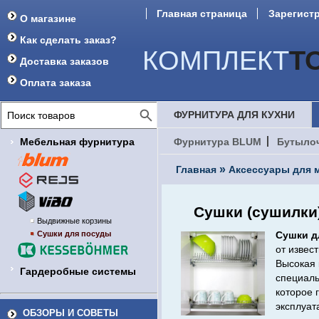
Главная страница
Зарегист
О магазине
Форум
Как сделать заказ?
КОМПЛЕКТ
Т
Доставка заказов
Оплата заказа
ФУРНИТУРА ДЛЯ КУХНИ
Мебельная фурнитура
Фурнитура BLUM
Бутыло
»
Главная
Аксессуары для м
Сушки (сушилки
Выдвижные корзины
Сушки для посуды
Сушки д
от извес
Высокая 
Гардеробные системы
специаль
которое 
эксплуат
ОБЗОРЫ И СОВЕТЫ