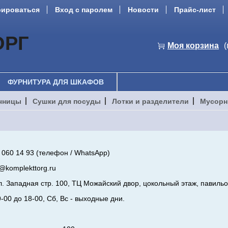
рироваться
Вход с паролем
Новости
Прайс-лист
ОРГ
Моя корзина
(
ФУРНИТУРА ДЛЯ ШКАФОВ
чницы
Сушки для посуды
Лотки и разделители
Мусорн
 060 14 93 (телефон / WhatsApp)
@komplekttorg.ru
л. Западная стр. 100, ТЦ Можайский двор, цокольный этаж, павиль
9-00 до 18-00, Сб, Вс - выходные дни.