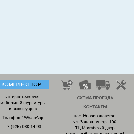
КОМПЛЕКТ
ТОРГ
интернет-магазин
СХЕМА ПРОЕЗДА
мебельной фурнитуры
КОНТАКТЫ
и аксессуаров
пос. Новоивановское
,
Телефон / WhatsApp
ул. Западная стр. 100,
+7 (925) 060 14 93
ТЦ Можайский двор,
цокольный этаж, павильон А6