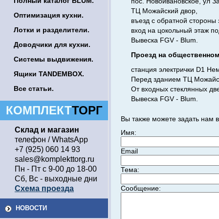
Полный каталог BLUM.
пос. Новоивановское, ул З
ТЦ Можайский двор,
Оптимизация кухни.
въезд с обратной стороны 
Лотки и разделители.
вход на цокольный этаж по
Вывеска FGV - Blum.
Доводчики для кухни.
Проезд на общественном
Системы выдвижения.
станция электрички D1 Нем
Ящики TANDEMBOX.
Перед зданием ТЦ Можайск
Все статьи.
От входных стеклянных две
Вывеска FGV - Blum.
КОМПЛЕКТ
ТОРГ
Вы также можете задать нам
Склад и магазин
Имя:
телефон / WhatsApp
+7 (925) 060 14 93
Email
sales@komplekttorg.ru
Пн - Пт с 9-00 до 18-00
Тема:
Сб, Вс - выходные дни
Схема проезда
Сообщение:
НОВОСТИ