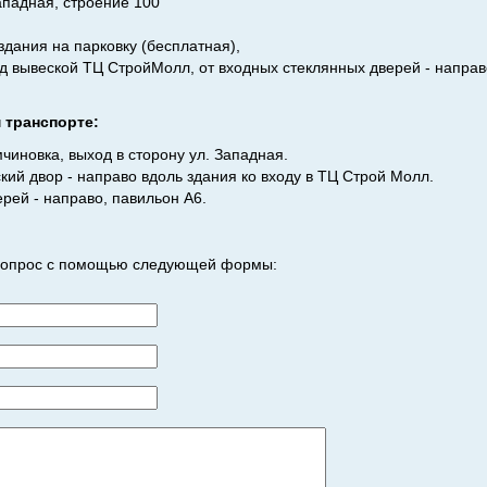
ападная, строение 100
здания на парковку (бесплатная),
д вывеской ТЦ СтройМолл, от входных стеклянных дверей - направ
 транспорте:
чиновка, выход в сторону ул. Западная.
ий двор - направо вдоль здания ко входу в ТЦ Строй Молл.
рей - направо, павильон А6.
 вопрос с помощью следующей формы: