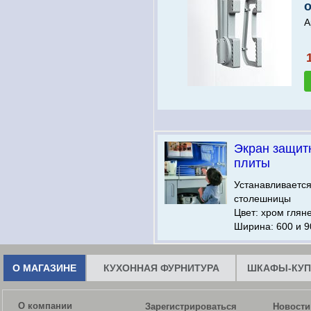
А
Экран защит
плиты
Устанавливается
столешницы
Цвет: хром глян
Ширина: 600 и 9
О МАГАЗИНЕ
КУХОННАЯ ФУРНИТУРА
ШКАФЫ-КУП
О компании
Зарегистрироваться
Новости