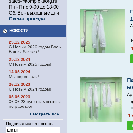
sales@komplekttorg.ru
Пн - Пт с 9-00 до 18-00
Сб, Вс - выходные дни
1
Схема проезда
А
НОВОСТИ
23.12.2025
С Новым 2026 годом Вас и
Ваших близких!
25.12.2024
С Новым 2025 годом!
14.05.2024
Мы переехали!
П
26.12.2023
50
С Новым 2024 годом!
Арт
05.06.2023
06.06.23 пункт самовывоза
д
не работает
ш
Смотреть все...
1
Подписаться на новости: