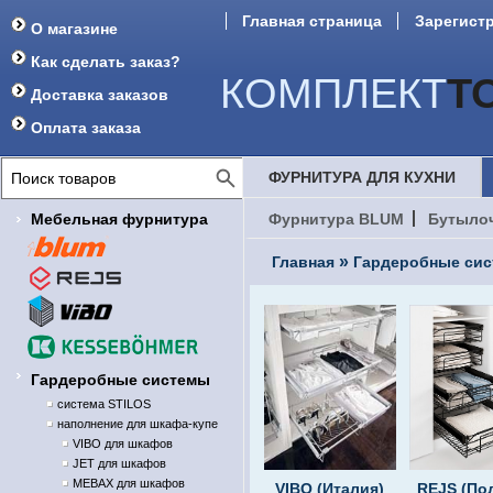
Главная страница
Зарегист
О магазине
Форум
Как сделать заказ?
КОМПЛЕКТ
Т
Доставка заказов
Оплата заказа
ФУРНИТУРА ДЛЯ КУХНИ
Мебельная фурнитура
Фурнитура BLUM
Бутыло
»
Главная
Гардеробные си
Гардеробные системы
система STILOS
наполнение для шкафа-купе
VIBO для шкафов
JET для шкафов
MEBAX для шкафов
VIBO (Италия)
REJS (По