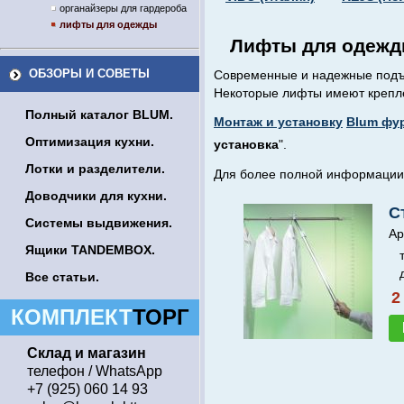
органайзеры для гардероба
лифты для одежды
Лифты для одежд
ОБЗОРЫ И СОВЕТЫ
Современные и надежные подъе
Некоторые лифты имеют крепле
Полный каталог BLUM.
Монтаж и установку
Blum фу
Оптимизация кухни.
установка
".
Лотки и разделители.
Для более полной информации 
Доводчики для кухни.
С
Системы выдвижения.
Ар
Ящики TANDEMBOX.
Все статьи.
2
КОМПЛЕКТ
ТОРГ
Склад и магазин
телефон / WhatsApp
+7 (925) 060 14 93