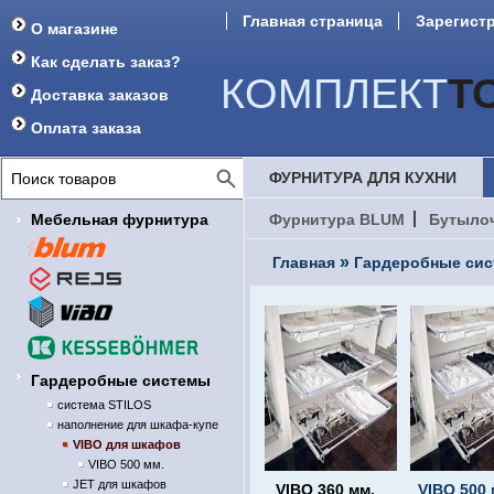
Главная страница
Зарегист
О магазине
Форум
Как сделать заказ?
КОМПЛЕКТ
Т
Доставка заказов
Оплата заказа
ФУРНИТУРА ДЛЯ КУХНИ
Мебельная фурнитура
Фурнитура BLUM
Бутыло
»
Главная
Гардеробные си
Гардеробные системы
система STILOS
наполнение для шкафа-купе
VIBO для шкафов
VIBO 500 мм.
JET для шкафов
VIBO 360 мм.
VIBO 500 