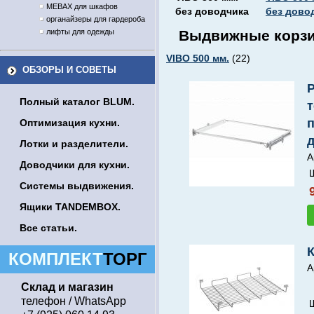
MEBAX для шкафов
без доводчика
без дово
органайзеры для гардероба
лифты для одежды
Выдвижные корзин
VIBO 500 мм.
(22)
ОБЗОРЫ И СОВЕТЫ
Полный каталог BLUM.
т
Оптимизация кухни.
Лотки и разделители.
А
Доводчики для кухни.
Системы выдвижения.
Ящики TANDEMBOX.
Все статьи.
К
КОМПЛЕКТ
ТОРГ
А
Склад и магазин
телефон / WhatsApp