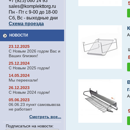
+7 (925) 060 14 93
sales@komplekttorg.ru
Пн - Пт с 9-00 до 18-00
Сб, Вс - выходные дни
Схема проезда
А
НОВОСТИ
23.12.2025
С Новым 2026 годом Вас и
Ваших близких!
25.12.2024
С Новым 2025 годом!
14.05.2024
Мы переехали!
26.12.2023
г
С Новым 2024 годом!
А
05.06.2023
06.06.23 пункт самовывоза
не работает
Смотреть все...
Подписаться на новости: