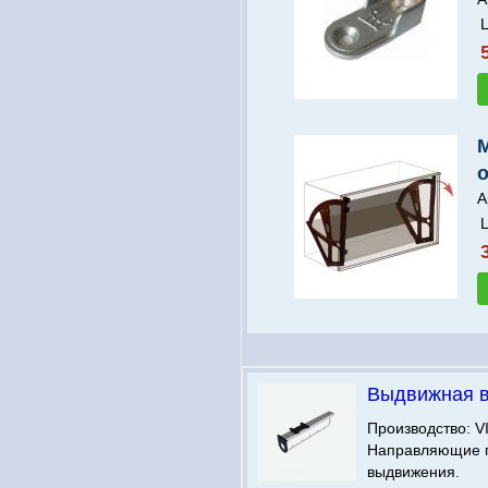
Ц
о
А
Ц
Выдвижная 
Производство: V
Направляющие 
выдвижения.