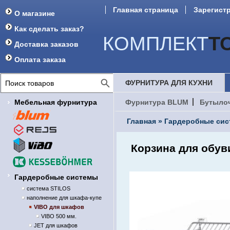
Главная страница
Зарегист
О магазине
Форум
Как сделать заказ?
КОМПЛЕКТ
Т
Доставка заказов
Оплата заказа
ФУРНИТУРА ДЛЯ КУХНИ
Мебельная фурнитура
Фурнитура BLUM
Бутыло
Главная
»
Гардеробные си
Корзина для обув
Гардеробные системы
система STILOS
наполнение для шкафа-купе
VIBO для шкафов
VIBO 500 мм.
JET для шкафов