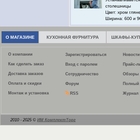
столешницы
Цвет: хром глян
Ширина: 600 и 9
О МАГАЗИНЕ
КУХОННАЯ ФУРНИТУРА
ШКАФЫ-КУП
О компании
Зарегистрироваться
Новости
Как сделать заказ
Вход с паролем
Прайс-л
Доставка заказов
Сотрудничество
Обзоры 
Оплата и скидки
Форум
Полный 
Монтаж и установка
RSS
Журнал 
2010 - 2025 ©
ИМ КомплектТорг