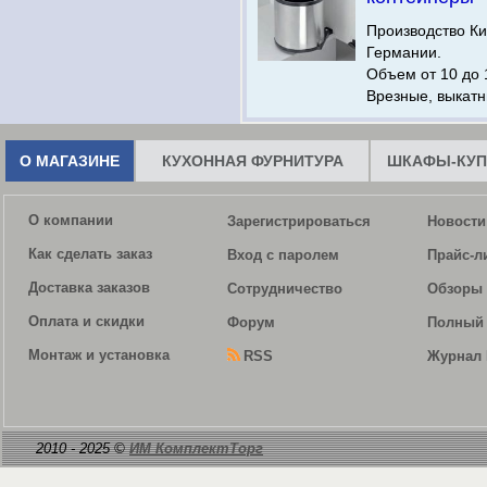
Производство Ки
Германии.
Объем от 10 до 
Врезные, выкатн
О МАГАЗИНЕ
КУХОННАЯ ФУРНИТУРА
ШКАФЫ-КУП
О компании
Зарегистрироваться
Новости
Как сделать заказ
Вход с паролем
Прайс-л
Доставка заказов
Сотрудничество
Обзоры 
Оплата и скидки
Форум
Полный 
Монтаж и установка
RSS
Журнал 
2010 - 2025 ©
ИМ КомплектТорг