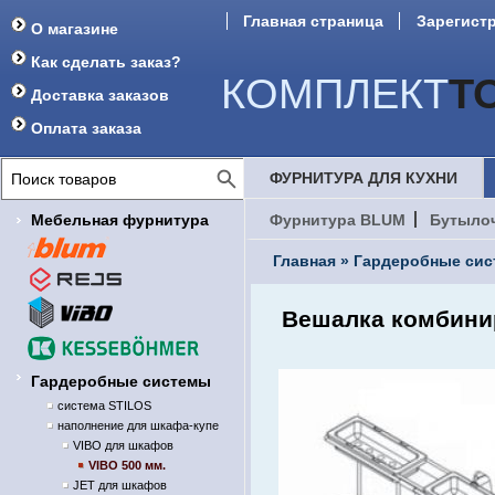
Главная страница
Зарегист
О магазине
Форум
Как сделать заказ?
КОМПЛЕКТ
Т
Доставка заказов
Оплата заказа
ФУРНИТУРА ДЛЯ КУХНИ
Мебельная фурнитура
Фурнитура BLUM
Бутыло
Главная
»
Гардеробные си
Вешалка комбини
Гардеробные системы
система STILOS
наполнение для шкафа-купе
VIBO для шкафов
VIBO 500 мм.
JET для шкафов