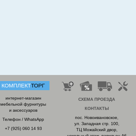
КОМПЛЕКТ
ТОРГ
интернет-магазин
СХЕМА ПРОЕЗДА
мебельной фурнитуры
КОНТАКТЫ
и аксессуаров
пос. Новоивановское
,
Телефон / WhatsApp
ул. Западная стр. 100,
+7 (925) 060 14 93
ТЦ Можайский двор,
цокольный этаж, павильон А6