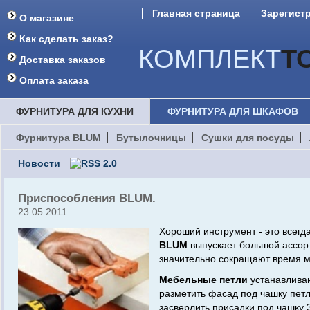
Главная страница
Зарегист
О магазине
Форум
Как сделать заказ?
КОМПЛЕКТ
Т
Доставка заказов
Оплата заказа
ФУРНИТУРА ДЛЯ КУХНИ
ФУРНИТУРА ДЛЯ ШКАФОВ
Фурнитура BLUM
Бутылочницы
Сушки для посуды
Новости
Приспособления BLUM.
23.05.2011
Хороший инструмент - это всегд
BLUM
выпускает большой ассорт
значительно сокращают время м
Мебельные петли
устанавливаю
разметить фасад под чашку петл
засверлить присадки под чашку