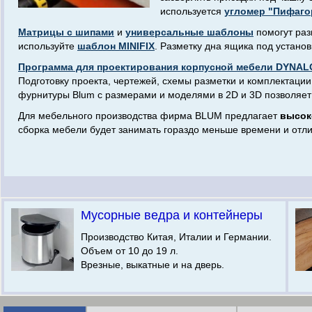
используется
угломер "Пифаго
Матрицы с шипами
и
универсальные шаблоны
помогут ра
используйте
шаблон MINIFIX
. Разметку дна ящика под устан
Программа для проектирования корпусной мебели DYNAL
Подготовку проекта, чертежей, схемы разметки и комплекта
фурнитуры Blum с размерами и моделями в 2D и 3D позволяет
Для мебельного производства фирма BLUM предлагает
высок
сборка мебели будет занимать гораздо меньше времени и отли
Мусорные ведра и контейнеры
Производство Китая, Италии и Германии.
Объем от 10 до 19 л.
Врезные, выкатные и на дверь.