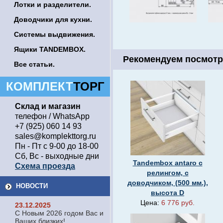
Лотки и разделители.
Доводчики для кухни.
Системы выдвижения.
Ящики TANDEMBOX.
Рекомендуем посмотр
Все статьи.
КОМПЛЕКТ
ТОРГ
Склад и магазин
телефон / WhatsApp
+7 (925) 060 14 93
sales@komplekttorg.ru
Пн - Пт с 9-00 до 18-00
Сб, Вс - выходные дни
Tandembox antaro с
Схема проезда
релингом, c
доводчиком, (500 мм.),
НОВОСТИ
высота D
Цена:
6 776 руб.
23.12.2025
С Новым 2026 годом Вас и
Ваших близких!