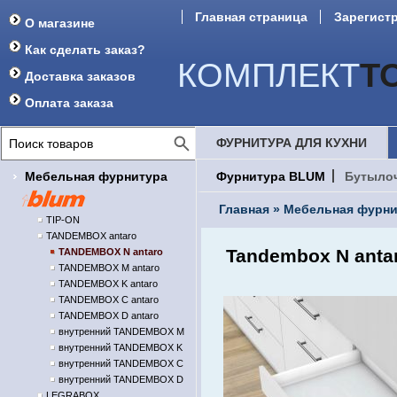
Главная страница
Зарегист
О магазине
Форум
Как сделать заказ?
КОМПЛЕКТ
Т
Доставка заказов
Оплата заказа
ФУРНИТУРА ДЛЯ КУХНИ
Мебельная фурнитура
Фурнитура BLUM
Бутыло
Главная
»
Мебельная фурни
TIP-ON
TANDEMBOX antaro
Tandembox N anta
TANDEMBOX N antaro
TANDEMBOX M antaro
TANDEMBOX K antaro
TANDEMBOX C antaro
TANDEMBOX D antaro
внутренний TANDEMBOX M
внутренний TANDEMBOX K
внутренний TANDEMBOX C
внутренний TANDEMBOX D
LEGRABOX