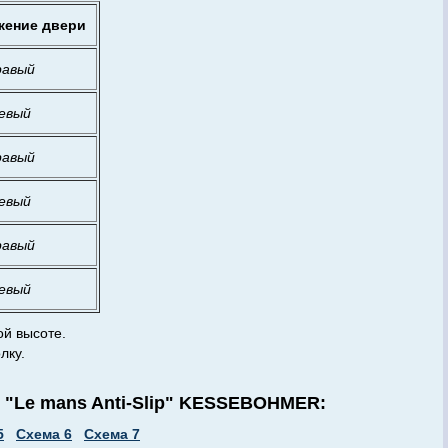
жение двери
равый
евый
равый
евый
равый
евый
ой высоте.
лку.
 "Le mans Anti-Slip" KESSEBOHMER:
5
Схема 6
Схема 7