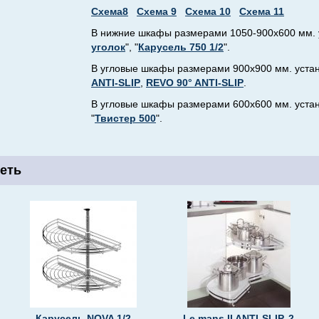
Схема8
Схема 9
Схема 10
Схема 11
В нижние шкафы размерами 1050-900х600 мм. 
уголок
", "
Карусель 750 1/2
".
В угловые шкафы размерами 900х900 мм. уста
ANTI-SLIP
,
REVO 90° ANTI-SLIP
.
В угловые шкафы размерами 600х600 мм. уста
"
Твистер 500
".
еть
Карусель NOVA 1/2
Le mans II ANTI-SLIP, 2