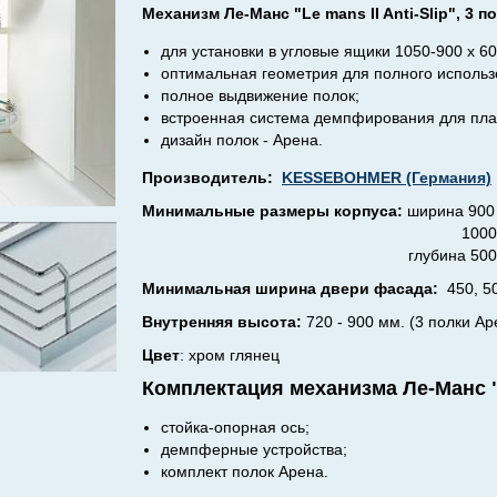
Механизм Ле-Манс "Le mans II Anti-Slip", 3 п
для установки в угловые ящики 1050-900 х 60
оптимальная геометрия для полного использ
полное выдвижение полок;
встроенная система демпфирования для пла
дизайн полок - Арена.
Производитель:
KESSEBOHMER (Германия)
Минимальные размеры корпуса:
ширина 900 
1000 мм. (для фасадо
глубина 500 м
Минимальная ширина двери фасада:
450, 50
Внутренняя высота:
720 - 900 мм. (3 полки Ар
Цвет
: хром глянец
Комплектация механизма Ле-Манс "L
стойка-опорная ось;
демпферные устройства;
комплект полок Арена.