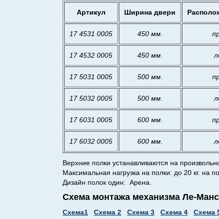
Артикул
Ширина двери
Располо
17 4531
0005
450 мм.
п
17 4532
0005
450 мм.
л
17
5031
0005
500 мм.
п
17
5032
0005
500 мм.
л
17
6031
0005
600 мм.
п
17 6
032
0005
600 мм.
л
Верхние полки устанавливаются на произвольн
Максимальная нагрузка на полки: до 20 кг. на по
Дизайн полок один: Арена.
Схема монтажа механизма Ле-Манс
Схема1
Схема 2
Схема 3
Схема 4
Схема 