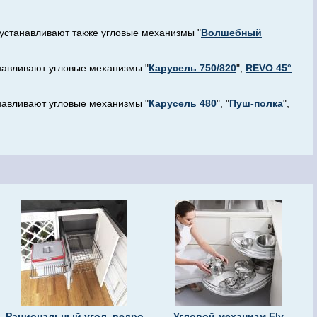
устанавливают также угловые механизмы "
Волшебный
навливают угловые механизмы "
Карусель 750/820
",
REVO 45°
навливают угловые механизмы "
Карусель 480
", "
Пуш-полка
",
Рациональный угол, ведро
Угловой механизм Fly