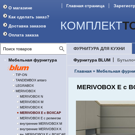
Главная страница
Зарегист
О магазине
Форум
Как сделать заказ?
КОМПЛЕКТ
Т
Доставка заказов
Оплата заказа
ФУРНИТУРА ДЛЯ КУХНИ
Мебельная фурнитура
Фурнитура BLUM
Бутыло
Главная
»
Мебельная фурни
TIP-ON
TANDEMBOX antaro
MERIVOBOX E с B
LEGRABOX
MERIVOBOX
MERIVOBOX N
MERIVOBOX M
MERIVOBOX K
MERIVOBOX E с BOXCAP
MERIVOBOX E с релингом
внутренние MERIVOBOX M
внутренние MERIVOBOX K
вн. MERIVOBOX E с BOXCAP