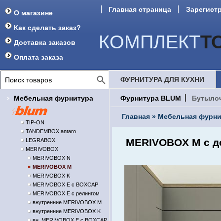
Главная страница
Зарегист
О магазине
Как сделать заказ?
КОМПЛЕКТ
Т
Доставка заказов
Оплата заказа
ФУРНИТУРА ДЛЯ КУХНИ
Мебельная фурнитура
Фурнитура BLUM
Бутыло
Главная
»
Мебельная фурни
TIP-ON
TANDEMBOX antaro
MERIVOBOX M с д
LEGRABOX
MERIVOBOX
MERIVOBOX N
MERIVOBOX M
MERIVOBOX K
MERIVOBOX E с BOXCAP
MERIVOBOX E с релингом
внутренние MERIVOBOX M
внутренние MERIVOBOX K
вн. MERIVOBOX E с BOXCAP