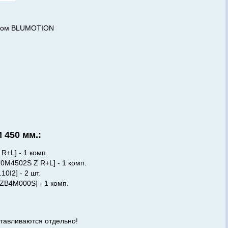
иком BLUMOTION
450 мм.:
R+L] - 1 комп.
70M4502S Z R+L] - 1 комп.
.10I2
] - 2 шт.
 ZB4M000S] - 1 комп.
отавливаются отдельно!