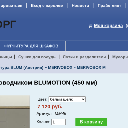
рироваться
Вход с паролем
Новости
Прайс-лист
ОРГ
Моя корзина
(
ФУРНИТУРА ДЛЯ ШКАФОВ
чницы
Сушки для посуды
Лотки и разделители
Мусорн
тура BLUM (Австрия)
»
MERIVOBOX
»
MERIVOBOX M
оводчиком BLUMOTION (450 мм)
Цвет:
7 120 руб.
Артикул:
MM45
Кол-во: