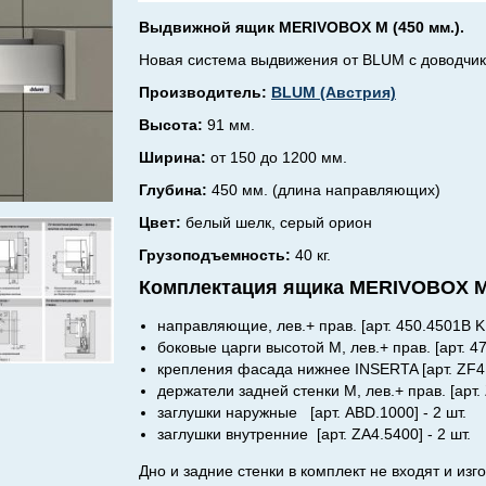
Выдвижной ящик MERIVOBOX M (450 мм.).
Новая система выдвижения от BLUM c доводч
Производитель:
BLUM (Австрия)
Высота:
91 мм.
Ширина:
от 150 до 1200 мм.
Глубина:
450 мм. (длина направляющих)
Цвет:
белый шелк, серый орион
Грузоподъемность:
40 кг.
Комплектация ящика MERIVOBOX M 
направляющие, лев.+ прав. [арт. 450.4501B K 
боковые царги высотой M, лев.+ прав. [арт. 4
крепления фасада нижнее INSERTA [арт.
ZF4
держатели задней стенки M, лев.+ прав. [арт.
заглушки наружные [арт. ABD.1000] - 2 шт.
заглушки внутренние [арт.
ZA4.5400
] - 2 шт.
Дно и задние стенки в комплект не входят и изг