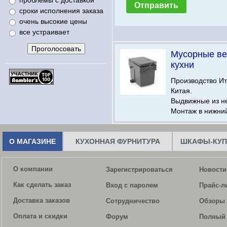
проблемы с доставкой
сроки исполнения заказа
очень высокие цены
все устраивает
Мусорные ве
кухни
Производство Ит
Китая.
Выдвижные из н
Монтаж в нижни
О МАГАЗИНЕ
КУХОННАЯ ФУРНИТУРА
ШКАФЫ-КУП
О компании
Зарегистрироваться
Новости
Как сделать заказ
Вход с паролем
Прайс-л
Доставка заказов
Сотрудничество
Обзоры 
Оплата и скидки
Форум
Полный 