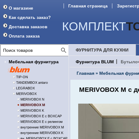
Главная страница
Зарегист
О магазине
Форум
Как сделать заказ?
КОМПЛЕКТ
Т
Доставка заказов
Оплата заказа
ФУРНИТУРА ДЛЯ КУХНИ
Мебельная фурнитура
Фурнитура BLUM
Бутыло
Главная
»
Мебельная фурни
TIP-ON
TANDEMBOX antaro
MERIVOBOX M с д
LEGRABOX
MERIVOBOX
MERIVOBOX N
MERIVOBOX M
MERIVOBOX K
MERIVOBOX E с BOXCAP
MERIVOBOX E с релингом
внутренние MERIVOBOX M
внутренние MERIVOBOX K
вн. MERIVOBOX E с BOXCAP