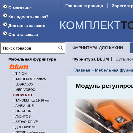
Главная страница
Зарегист
О магазине
Форум
Как сделать заказ?
КОМПЛЕКТ
Т
Доставка заказов
Оплата заказа
ФУРНИТУРА ДЛЯ КУХНИ
Мебельная фурнитура
Фурнитура BLUM
Бутыло
Главная
»
Мебельная фурни
TIP-ON
TANDEMBOX antaro
Модуль регулировк
LEGRABOX
MERIVOBOX
MOVENTO
TANDEM под 11-16 мм.
AMBIA-LINE
ORGA-LINE
AVENTOS
SERVO-DRIVE
ДОВОДЧИКИ
ПЕТЛИ мебельные