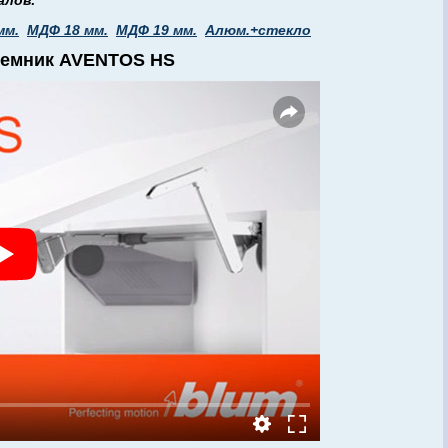
алов:
мм.
МДФ 18 мм.
МДФ 19 мм.
Алюм.+стекло
ъемник AVENTOS HS