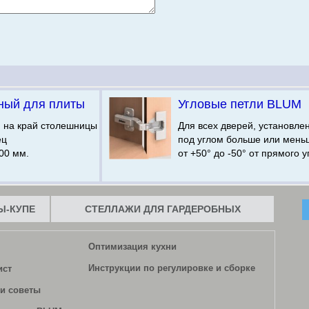
ный для плиты
Угловые петли BLUM
я на край столешницы
Для всех дверей, установле
ец
под углом больше или мень
00 мм.
от +50° до -50° от прямого у
-КУПЕ
СТЕЛЛАЖИ ДЛЯ ГАРДЕРОБНЫХ
Оптимизация кухни
Инструкции по регулировке и сборке
ист
и советы