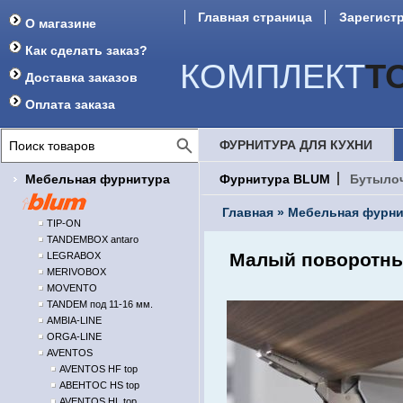
Главная страница
Зарегист
О магазине
Форум
Как сделать заказ?
КОМПЛЕКТ
Т
Доставка заказов
Оплата заказа
ФУРНИТУРА ДЛЯ КУХНИ
Мебельная фурнитура
Фурнитура BLUM
Бутыло
Главная
»
Мебельная фурни
TIP-ON
TANDEMBOX antaro
Малый поворотны
LEGRABOX
MERIVOBOX
MOVENTO
TANDEM под 11-16 мм.
AMBIA-LINE
ORGA-LINE
AVENTOS
AVENTOS HF top
АВЕНТОС HS top
AVENTOS HL top