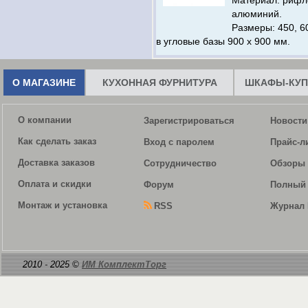
Материал: риф
алюминий.
Размеры: 450, 60
в угловые базы 900 х 900 мм.
О МАГАЗИНЕ
КУХОННАЯ ФУРНИТУРА
ШКАФЫ-КУП
О компании
Зарегистрироваться
Новости
Как сделать заказ
Вход с паролем
Прайс-л
Доставка заказов
Сотрудничество
Обзоры 
Оплата и скидки
Форум
Полный 
Монтаж и установка
RSS
Журнал 
2010 - 2025 ©
ИМ КомплектТорг