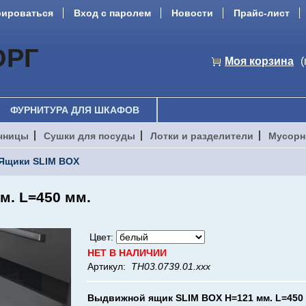
рироваться
Вход с паролем
Новости
Прайс-лист
ОРГ
Моя корзина
(
ФУРНИТУРА ДЛЯ ШКАФОВ
чницы
Сушки для посуды
Лотки и разделители
Мусорн
Ящики SLIM BOX
м. L=450 мм.
Цвет:
НЕТ В НАЛИЧИИ
Артикул:
TH03.0739.01.ххх
Выдвижной ящик
SLIM BOX H=121 мм. L=450