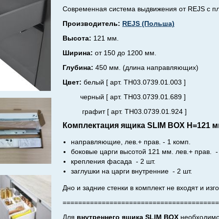
Cовременная система выдвижения от
REJS
c п
Производитель:
REJS (Польша)
Высота:
121 мм.
Ширина:
от 150 до 1200 мм.
Глубина:
450 мм. (длина направляющих)
Цвет:
белый [ арт. TH03.0739.01.003 ]
черный [ арт. TH03.0739.01.689 ]
графит [ арт. TH03.0739.01.924 ]
Комплектация ящика SLIM BOX H=121 мм
направляющие, лев.+ прав. - 1 комп.
боковые царги высотой 121 мм. лев.+ прав. -
крепления фасада - 2 шт.
заглушки на царги внутренние - 2 шт.
Дно и задние стенки в комплект не входят и изг
========================================
Для
внутреннего ящика
SLIM BOX
необходимо