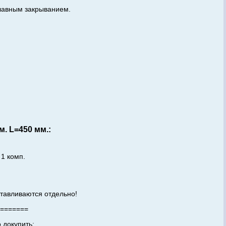
лавным закрыванием.
. L=450 мм.:
 1 комп.
отавливаются отдельно!
=======
 докупить: