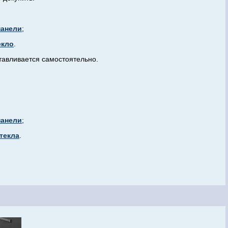
панели
;
екло
.
тавливается самостоятельно.
панели
;
текла
.