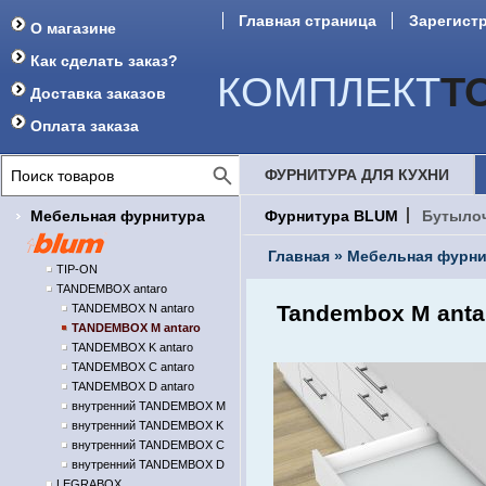
Главная страница
Зарегист
О магазине
Форум
Как сделать заказ?
КОМПЛЕКТ
Т
Доставка заказов
Оплата заказа
ФУРНИТУРА ДЛЯ КУХНИ
Мебельная фурнитура
Фурнитура BLUM
Бутыло
Главная
»
Мебельная фурни
TIP-ON
TANDEMBOX antaro
Tandembox M anta
TANDEMBOX N antaro
TANDEMBOX M antaro
TANDEMBOX K antaro
TANDEMBOX C antaro
TANDEMBOX D antaro
внутренний TANDEMBOX M
внутренний TANDEMBOX K
внутренний TANDEMBOX C
внутренний TANDEMBOX D
LEGRABOX