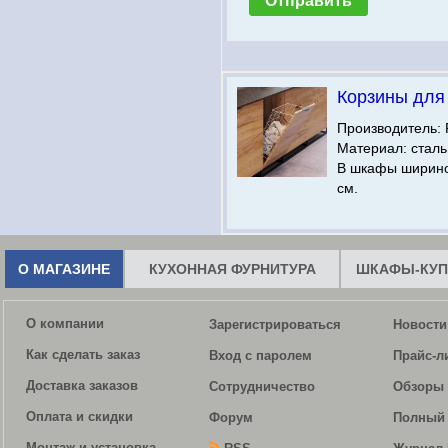
Корзины для
Производитель: 
Материал: сталь
В шкафы ширино
см.
О МАГАЗИНЕ
КУХОННАЯ ФУРНИТУРА
ШКАФЫ-КУП
О компании
Зарегистрироваться
Новости
Как сделать заказ
Вход с паролем
Прайс-л
Доставка заказов
Сотрудничество
Обзоры 
Оплата и скидки
Форум
Полный 
Монтаж и установка