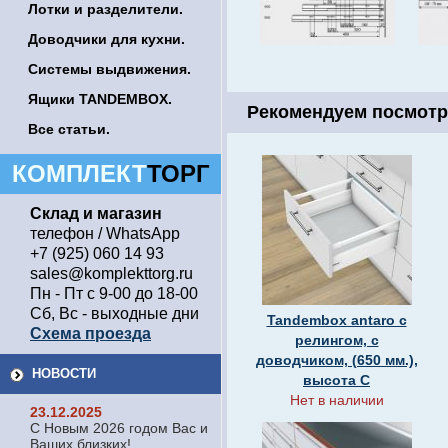
Лотки и разделители.
Доводчики для кухни.
Системы выдвижения.
Ящики TANDEMBOX.
Рекомендуем посмотр
Все статьи.
КОМПЛЕКТ
ТОРГ
Склад и магазин
телефон / WhatsApp
+7 (925) 060 14 93
sales@komplekttorg.ru
Пн - Пт с 9-00 до 18-00
Сб, Вс - выходные дни
Tandembox antaro с
Схема проезда
релингом, c
доводчиком, (650 мм.),
НОВОСТИ
высота С
Нет в наличии
23.12.2025
С Новым 2026 годом Вас и
Ваших близких!