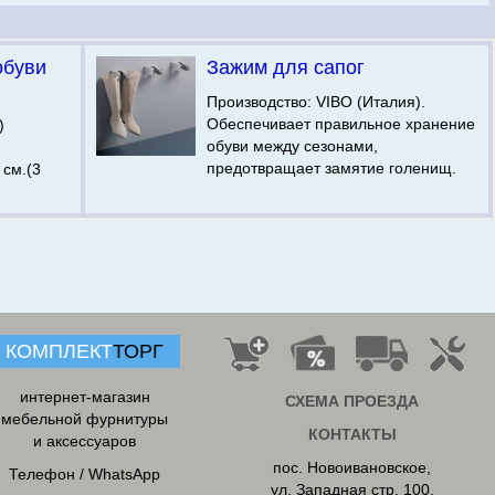
обуви
Зажим для сапог
Производство: VIBO (Италия).
Обеспечивает правильное хранение
)
обуви между сезонами,
предотвращает замятие голенищ.
 см.(3
КОМПЛЕКТ
ТОРГ
интернет-магазин
СХЕМА ПРОЕЗДА
мебельной фурнитуры
КОНТАКТЫ
и аксессуаров
пос. Новоивановское
,
Телефон / WhatsApp
ул. Западная стр. 100,