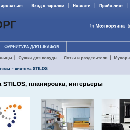
рироваться
Вход с паролем
Новости
Прайс-лист
ОРГ
Моя корзина
(
ФУРНИТУРА ДЛЯ ШКАФОВ
чницы
Сушки для посуды
Лотки и разделители
Мусорн
стемы
»
система STILOS
 STILOS, планировка, интерьеры