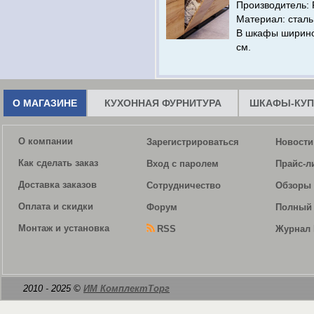
Производитель: 
Материал: сталь
В шкафы ширино
см.
О МАГАЗИНЕ
КУХОННАЯ ФУРНИТУРА
ШКАФЫ-КУП
О компании
Зарегистрироваться
Новости
Как сделать заказ
Вход с паролем
Прайс-л
Доставка заказов
Сотрудничество
Обзоры 
Оплата и скидки
Форум
Полный 
Монтаж и установка
RSS
Журнал 
2010 - 2025 ©
ИМ КомплектТорг