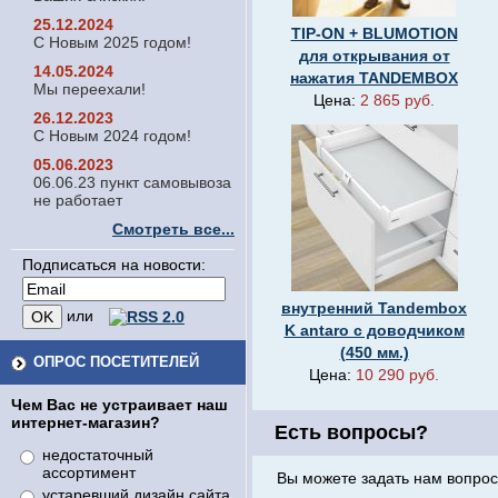
25.12.2024
TIP-ON + BLUMOTION
С Новым 2025 годом!
для открывания от
14.05.2024
нажатия TANDEMBOX
Мы переехали!
Цена:
2 865 руб.
26.12.2023
С Новым 2024 годом!
05.06.2023
06.06.23 пункт самовывоза
не работает
Смотреть все...
Подписаться на новости:
внутренний Tandembox
или
K antaro с доводчиком
(450 мм.)
ОПРОС ПОСЕТИТЕЛЕЙ
Цена:
10 290 руб.
Чем Вас не устраивает наш
интернет-магазин?
Есть вопросы?
недостаточный
ассортимент
Вы можете задать нам вопрос
устаревший дизайн сайта