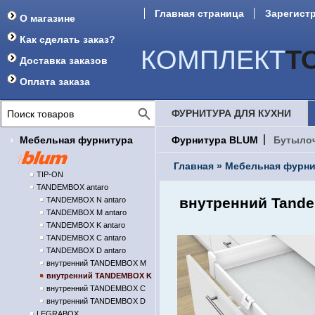
Главная страница
Зарегист
О магазине
Форум
Как сделать заказ?
КОМПЛЕКТ
Т
Доставка заказов
Оплата заказа
ФУРНИТУРА ДЛЯ КУХНИ
Мебельная фурнитура
Фурнитура BLUM
Бутыло
Главная
»
Мебельная фурни
TIP-ON
TANDEMBOX antaro
внутренний Tande
TANDEMBOX N antaro
TANDEMBOX M antaro
TANDEMBOX K antaro
TANDEMBOX C antaro
TANDEMBOX D antaro
внутренний TANDEMBOX M
внутренний TANDEMBOX K
внутренний TANDEMBOX C
внутренний TANDEMBOX D
LEGRABOX