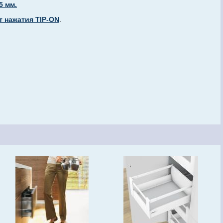
5 мм.
т нажатия TIP-ON
.