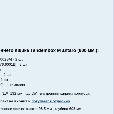
ннего ящика Tandembox M antaro (600 мм.):
002SA] - 2 шт.
6.6001B] - 2 шт.
.
- 2 шт.
 1 шт.
] - 1 комплект.
(LW -132 мм., где LW - внутренняя ширина корпуса).
плект не входит и
покупается отдельно
.
новки ящика: высота 98,5 мм., глубина 603 мм.