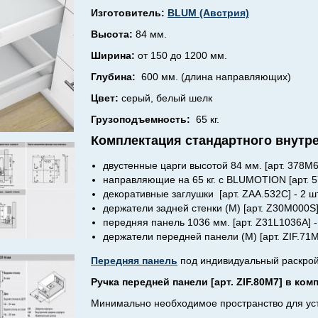
Изготовитель:
BLUM (Австрия)
Высота:
84 мм.
Ширина:
от 150 до 1200 мм.
Глубина:
600 мм. (длина направляющих)
Цвет:
серый, белый шелк
Грузоподъемность:
65 кг.
Комплектация стандартного внутре
двустенные царги высотой 84 мм. [арт. 378M6
направляющие на 65 кг. с BLUMOTION [арт. 57
декоративные заглушки [арт. ZAA.532C] - 2 шт
держатели задней стенки (M) [арт. Z30M000S] 
передняя панель
1036 мм.
[арт. Z31L1036A] -
держатели передней панели (М) [арт. ZIF.71M0
Передняя панель
под индивидуальный раскрой 
Ручка передней панели [арт. ZIF.80M7] в ком
Минимально необходимое пространство для уста