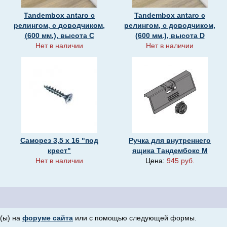
Tandembox antaro с
Tandembox antaro с
релингом, c доводчиком,
релингом, c доводчиком,
(600 мм.), высота С
(600 мм.), высота D
Нет в наличии
Нет в наличии
Саморез 3,5 х 16 "под
Ручка для внутреннего
крест"
ящика Тандембокс M
Нет в наличии
Цена:
945 руб.
(ы) на
форуме сайта
или с помощью следующей формы.