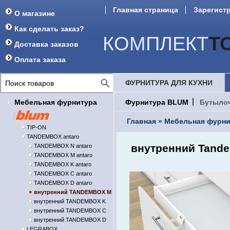
Главная страница
Зарегист
О магазине
Как сделать заказ?
КОМПЛЕКТ
Т
Доставка заказов
Оплата заказа
ФУРНИТУРА ДЛЯ КУХНИ
Мебельная фурнитура
Фурнитура BLUM
Бутыло
Главная
»
Мебельная фурни
TIP-ON
TANDEMBOX antaro
внутренний Tande
TANDEMBOX N antaro
TANDEMBOX M antaro
TANDEMBOX K antaro
TANDEMBOX C antaro
TANDEMBOX D antaro
внутренний TANDEMBOX M
внутренний TANDEMBOX K
внутренний TANDEMBOX C
внутренний TANDEMBOX D
LEGRABOX