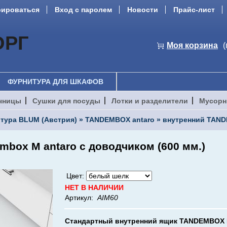
рироваться
Вход с паролем
Новости
Прайс-лист
ОРГ
Моя корзина
(
ФУРНИТУРА ДЛЯ ШКАФОВ
чницы
Сушки для посуды
Лотки и разделители
Мусорн
тура BLUM (Австрия)
»
TANDEMBOX antaro
»
внутренний TAN
mbox M antaro с доводчиком (600 мм.)
Цвет:
НЕТ В НАЛИЧИИ
Артикул:
AIM60
Стандартный внутренний ящик TANDEMBOX M 