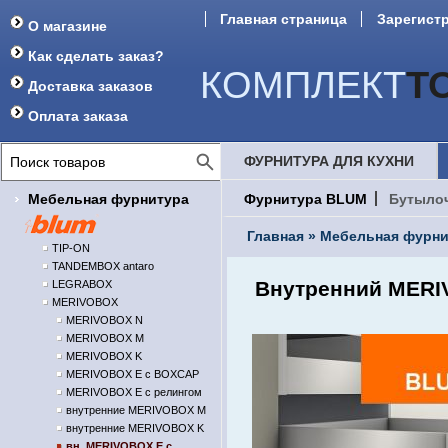
Главная страница
Зарегист
О магазине
Форум
Как сделать заказ?
КОМПЛЕКТ
Т
Доставка заказов
Оплата заказа
ФУРНИТУРА ДЛЯ КУХНИ
Мебельная фурнитура
Фурнитура BLUM
Бутыло
Главная
»
Мебельная фурни
TIP-ON
TANDEMBOX antaro
Внутренний MERIV
LEGRABOX
MERIVOBOX
MERIVOBOX N
MERIVOBOX M
MERIVOBOX K
MERIVOBOX E с BOXCAP
MERIVOBOX E с релингом
внутренние MERIVOBOX M
внутренние MERIVOBOX K
вн. MERIVOBOX E с