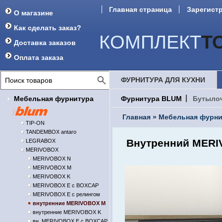
Главная страница
Зарегист
О магазине
Форум
Как сделать заказ?
КОМПЛЕКТ
Т
Доставка заказов
Оплата заказа
ФУРНИТУРА ДЛЯ КУХНИ
Мебельная фурнитура
Фурнитура BLUM
Бутыло
Главная
»
Мебельная фурни
TIP-ON
TANDEMBOX antaro
Внутренний MERI
LEGRABOX
MERIVOBOX
MERIVOBOX N
MERIVOBOX M
MERIVOBOX K
MERIVOBOX E с BOXCAP
MERIVOBOX E с релингом
внутренние MERIVOBOX M
внутренние MERIVOBOX K
вн. MERIVOBOX E с BOXCAP