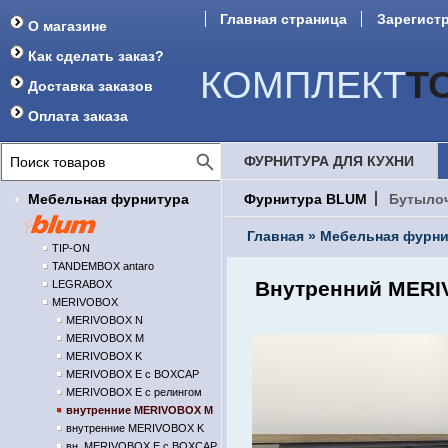
Главная страница
Зарегист
О магазине
Форум
Как сделать заказ?
КОМПЛЕКТ
Т
Доставка заказов
Оплата заказа
ФУРНИТУРА ДЛЯ КУХНИ
Мебельная фурнитура
Фурнитура BLUM
Бутыло
Главная
»
Мебельная фурни
TIP-ON
TANDEMBOX antaro
Внутренний MERI
LEGRABOX
MERIVOBOX
MERIVOBOX N
MERIVOBOX M
MERIVOBOX K
MERIVOBOX E с BOXCAP
MERIVOBOX E с релингом
внутренние MERIVOBOX M
внутренние MERIVOBOX K
вн. MERIVOBOX E с BOXCAP