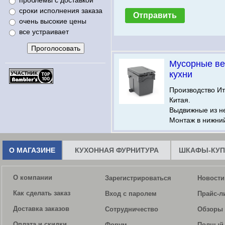
проблемы с доставкой
сроки исполнения заказа
очень высокие цены
все устраивает
Мусорные ве
кухни
Производство Ит
Китая.
Выдвижные из н
Монтаж в нижни
О МАГАЗИНЕ
КУХОННАЯ ФУРНИТУРА
ШКАФЫ-КУП
О компании
Зарегистрироваться
Новости
Как сделать заказ
Вход с паролем
Прайс-л
Доставка заказов
Сотрудничество
Обзоры 
Оплата и скидки
Форум
Полный 