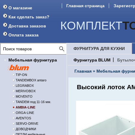
Главная страница
Зарегист
О магазине
Форум
Как сделать заказ?
КОМПЛЕКТ
Т
Доставка заказов
Оплата заказа
ФУРНИТУРА ДЛЯ КУХНИ
Мебельная фурнитура
Фурнитура BLUM
Бутыло
Главная
»
Мебельная фурни
TIP-ON
TANDEMBOX antaro
Высокий лоток AM
LEGRABOX
MERIVOBOX
MOVENTO
TANDEM под 11-16 мм.
AMBIA-LINE
ORGA-LINE
AVENTOS
SERVO-DRIVE
ДОВОДЧИКИ
ПЕТЛИ мебельные