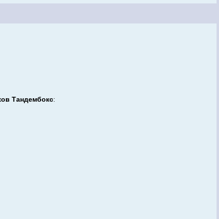
ков Тандембокс
: