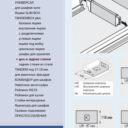
УНИВЕРСАЛ
для шкафов-купе
Ящики SLIM BOX
TANDEMBOX plus
базовые ящики
внутренние ящики
с разделителями
угловые ящики
ящики под мойку
цокольные ящики
шкафы для хранения
дно и задние стенки
задние стенки из стали
TANDEM под 17-19 мм.
для рамочных фасадов
КОМАНДОР для шкафов
Навесные аксессуары
Рейлинги REJS
Рейлинги для кухни
Стойки интерьерные
Фурнитура для шкафов
Газовые подъемники
ПРИСПОСОБЛЕНИЯ