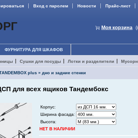
рироваться
Вход с паролем
Новости
Прайс-лист
ОРГ
Моя корзина
(
ФУРНИТУРА ДЛЯ ШКАФОВ
чницы
Сушки для посуды
Лотки и разделители
Мусорн
TANDEMBOX plus
»
дно и задние стенки
 ДСП для всех ящиков Тандембокс
Корпус:
Ширина фасада:
Высота:
НЕТ В НАЛИЧИИ