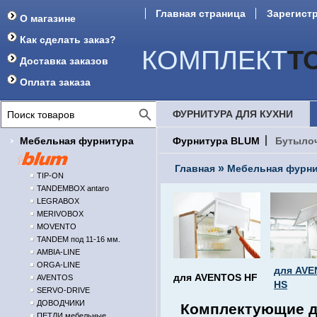
Главная страница
Зарегист
О магазине
Форум
Как сделать заказ?
КОМПЛЕКТ
Т
Доставка заказов
Оплата заказа
ФУРНИТУРА ДЛЯ КУХНИ
Мебельная фурнитура
Фурнитура BLUM
Бутыло
»
Главная
Мебельная фурни
TIP-ON
TANDEMBOX antaro
LEGRABOX
MERIVOBOX
MOVENTO
TANDEM под 11-16 мм.
AMBIA-LINE
ORGA-LINE
для AV
для AVENTOS HF
AVENTOS
HS
SERVO-DRIVE
ДОВОДЧИКИ
Комплектующие д
ПЕТЛИ мебельные