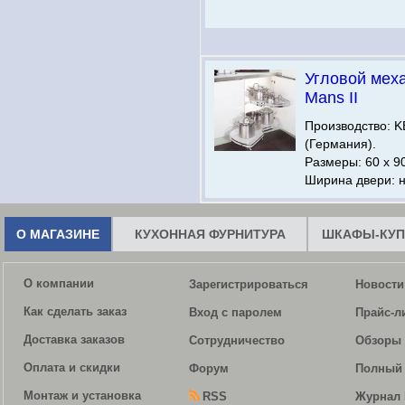
Угловой мех
Mans II
Производство:
(Германия).
Размеры: 60 х 9
Ширина двери: н
О МАГАЗИНЕ
КУХОННАЯ ФУРНИТУРА
ШКАФЫ-КУП
О компании
Зарегистрироваться
Новости
Как сделать заказ
Вход с паролем
Прайс-л
Доставка заказов
Сотрудничество
Обзоры 
Оплата и скидки
Форум
Полный 
Монтаж и установка
RSS
Журнал 