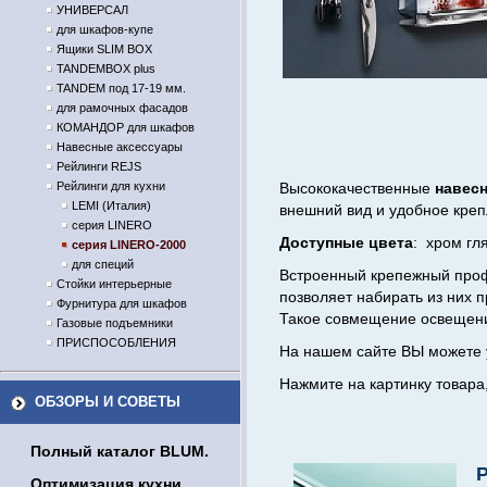
УНИВЕРСАЛ
для шкафов-купе
Ящики SLIM BOX
TANDEMBOX plus
TANDEM под 17-19 мм.
для рамочных фасадов
КОМАНДОР для шкафов
Навесные аксессуары
Рейлинги REJS
Рейлинги для кухни
Высококачественные
навесн
LEMI (Италия)
внешний вид и удобное креп
серия LINERO
Доступные цвета
: хром гл
серия LINERO-2000
для специй
Встроенный крепежный пр
Стойки интерьерные
позволяет набирать из них 
Фурнитура для шкафов
Такое совмещение освещения
Газовые подъемники
ПРИСПОСОБЛЕНИЯ
На нашем сайте ВЫ можете 
Нажмите на картинку товара
ОБЗОРЫ И СОВЕТЫ
Полный каталог BLUM.
Оптимизация кухни.