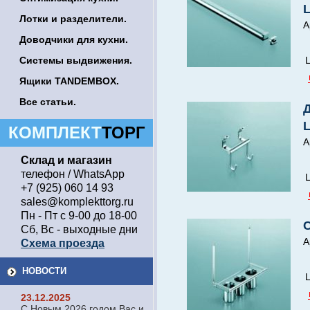
Лотки и разделители.
А
Доводчики для кухни.
Системы выдвижения.
Ц
Ящики TANDEMBOX.
Все статьи.
КОМПЛЕКТ
ТОРГ
А
Склад и магазин
телефон / WhatsApp
Ц
+7 (925) 060 14 93
sales@komplekttorg.ru
Пн - Пт с 9-00 до 18-00
Сб, Вс - выходные дни
А
Схема проезда
НОВОСТИ
Ц
23.12.2025
С Новым 2026 годом Вас и