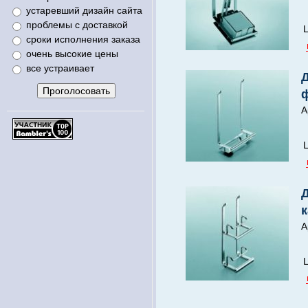
устаревший дизайн сайта
проблемы с доставкой
Ц
сроки исполнения заказа
очень высокие цены
все устраивает
А
Ц
А
Ц