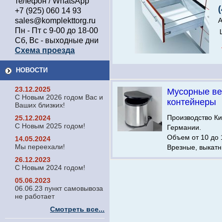
телефон / WhatsApp
+7 (925) 060 14 93
sales@komplekttorg.ru
А
Пн - Пт с 9-00 до 18-00
Сб, Вс - выходные дни
Схема проезда
НОВОСТИ
23.12.2025
Мусорные ве
С Новым 2026 годом Вас и
контейнеры
Ваших близких!
Производство Ки
25.12.2024
С Новым 2025 годом!
Германии.
Объем от 10 до 
14.05.2024
Мы переехали!
Врезные, выкатн
26.12.2023
С Новым 2024 годом!
05.06.2023
06.06.23 пункт самовывоза
не работает
Смотреть все...