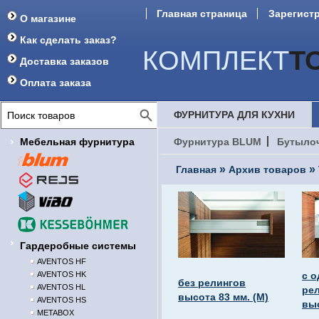
Главная страница
Зарегист
О магазине
Форум
Как сделать заказ?
КОМПЛЕКТ
Т
Доставка заказов
Оплата заказа
ФУРНИТУРА ДЛЯ КУХНИ
Мебельная фурнитура
Фурнитура BLUM
Бутыло
»
»
Главная
Архив товаров
Гардеробные системы
AVENTOS HF
AVENTOS HK
с 
без релингов
AVENTOS HL
ре
высота 83 мм. (М)
AVENTOS HS
выс
METABOX