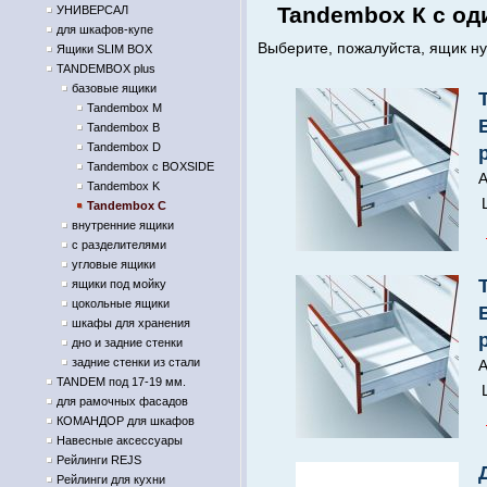
Tandembox К с од
УНИВЕРСАЛ
для шкафов-купе
Выберите, пожалуйста, ящик ну
Ящики SLIM BOX
TANDEMBOX plus
базовые ящики
Tandembox M
Tandembox B
Tandembox D
Tandembox с BOXSIDE
А
Tandembox K
Tandembox С
внутренние ящики
с разделителями
угловые ящики
ящики под мойку
цокольные ящики
шкафы для хранения
дно и задние стенки
задние стенки из стали
А
TANDEM под 17-19 мм.
для рамочных фасадов
КОМАНДОР для шкафов
Навесные аксессуары
Рейлинги REJS
Рейлинги для кухни