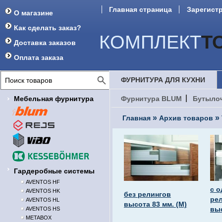
Главная страница
Зарегист
О магазине
Форум
Как сделать заказ?
КОМПЛЕКТ
Т
Доставка заказов
Оплата заказа
ФУРНИТУРА ДЛЯ КУХНИ
Мебельная фурнитура
Фурнитура BLUM
Бутыло
»
»
Главная
Архив товаров
Гардеробные системы
AVENTOS HF
с 
AVENTOS HK
без релингов
ре
AVENTOS HL
высота 83 мм. (М)
выс
AVENTOS HS
METABOX