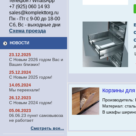
телефон / WhatsApp
+7 (925) 060 14 93
sales@komplekttorg.ru
Пн - Пт с 9-00 до 18-00
Сб, Вс - выходные дни
Схема проезда
НОВОСТИ
А
23.12.2025
С Новым 2026 годом Вас и
Ваших близких!
25.12.2024
С Новым 2025 годом!
14.05.2024
Мы переехали!
Корзины для
26.12.2023
Производитель: 
С Новым 2024 годом!
Материал: сталь
05.06.2023
В шкафы шириной
06.06.23 пункт самовывоза
не работает
Смотреть все...