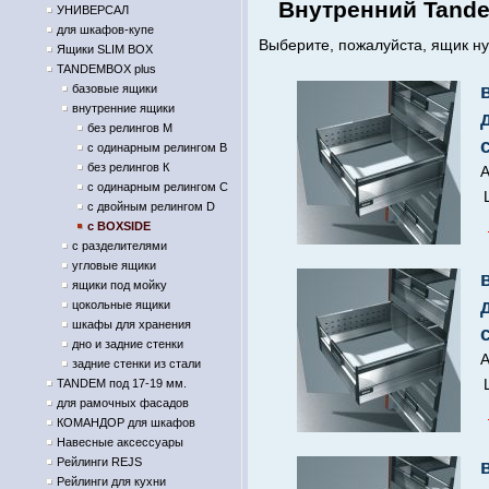
Внутренний Tande
УНИВЕРСАЛ
для шкафов-купе
Выберите, пожалуйста, ящик ну
Ящики SLIM BOX
TANDEMBOX plus
базовые ящики
внутренние ящики
без релингов М
с одинарным релингом В
без релингов К
А
с одинарным релингом С
с двойным релингом D
с BOXSIDE
с разделителями
угловые ящики
ящики под мойку
цокольные ящики
шкафы для хранения
дно и задние стенки
А
задние стенки из стали
TANDEM под 17-19 мм.
для рамочных фасадов
КОМАНДОР для шкафов
Навесные аксессуары
Рейлинги REJS
Рейлинги для кухни