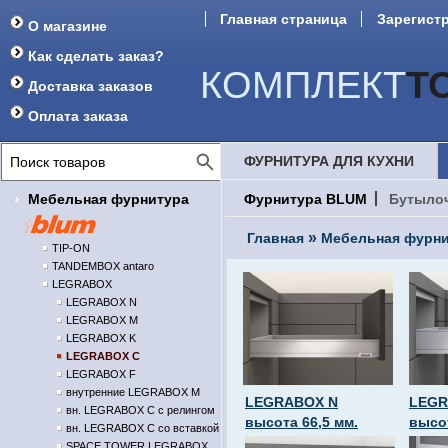
Главная страница
Зарегист
О магазине
Форум
Как сделать заказ?
КОМПЛЕКТ
Т
Доставка заказов
Оплата заказа
ФУРНИТУРА ДЛЯ КУХНИ
Мебельная фурнитура
Фурнитура BLUM
Бутыло
»
Главная
Мебельная фурни
TIP-ON
TANDEMBOX antaro
LEGRABOX
LEGRABOX N
LEGRABOX M
LEGRABOX K
LEGRABOX C
LEGRABOX F
внутренние LEGRABOX M
LEGRABOX N
LEGR
вн. LEGRABOX C с релингом
высота 66,5 мм.
высот
вн. LEGRABOX C со вставкой
SPACE TOWER LEGRABOX