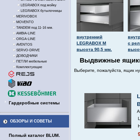
LEGRABOX под мойку
LEGRABOX бутылочницы
MERIVOBOX
MOVENTO
TANDEM под 11-16 мм.
AMBIA-LINE
внутренний
внут
ORGA-LINE
LEGRABOX M
с ре
AVENTOS
высота 90,5 мм.
высот
SERVO-DRIVE
ДОВОДЧИКИ
Выдвижные ящики
ПЕТЛИ мебельные
Комплектующие
Выберите, пожалуйста, ящик ну
Гардеробные системы
А
Ц
ОБЗОРЫ И СОВЕТЫ
Н
Полный каталог BLUM.