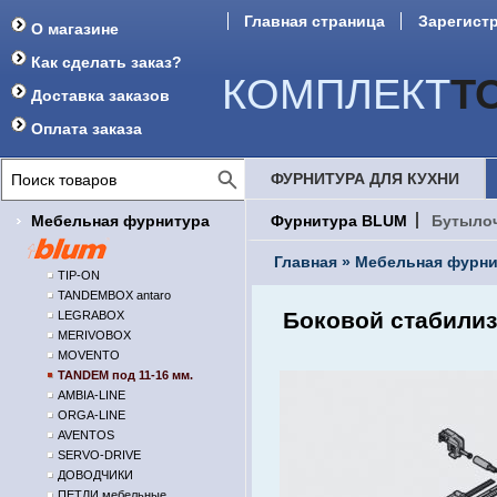
Главная страница
Зарегист
О магазине
Форум
Как сделать заказ?
КОМПЛЕКТ
Т
Доставка заказов
Оплата заказа
ФУРНИТУРА ДЛЯ КУХНИ
Мебельная фурнитура
Фурнитура BLUM
Бутыло
Главная
»
Мебельная фурни
TIP-ON
TANDEMBOX antaro
Боковой стабили
LEGRABOX
MERIVOBOX
MOVENTO
TANDEM под 11-16 мм.
AMBIA-LINE
ORGA-LINE
AVENTOS
SERVO-DRIVE
ДОВОДЧИКИ
ПЕТЛИ мебельные