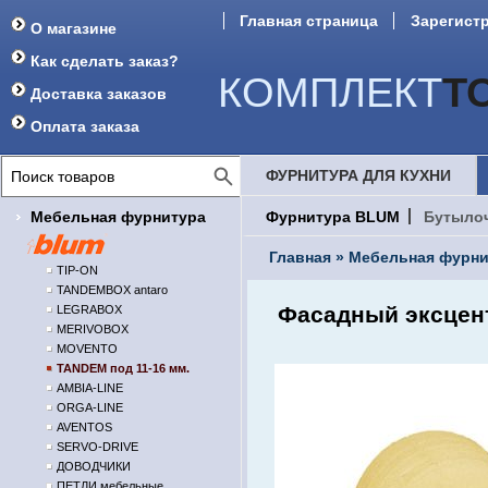
Главная страница
Зарегист
О магазине
Форум
Как сделать заказ?
КОМПЛЕКТ
Т
Доставка заказов
Оплата заказа
ФУРНИТУРА ДЛЯ КУХНИ
Мебельная фурнитура
Фурнитура BLUM
Бутыло
Главная
»
Мебельная фурни
TIP-ON
TANDEMBOX antaro
Фасадный эксцен
LEGRABOX
MERIVOBOX
MOVENTO
TANDEM под 11-16 мм.
AMBIA-LINE
ORGA-LINE
AVENTOS
SERVO-DRIVE
ДОВОДЧИКИ
ПЕТЛИ мебельные