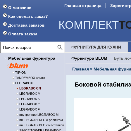
Главная страница
Зарегист
О магазине
Форум
Как сделать заказ?
КОМПЛЕКТ
Т
Доставка заказов
Оплата заказа
ФУРНИТУРА ДЛЯ КУХНИ
Мебельная фурнитура
Фурнитура BLUM
Бутыло
Главная
»
Мебельная фурни
TIP-ON
TANDEMBOX antaro
Боковой стабили
LEGRABOX
LEGRABOX N
LEGRABOX M
LEGRABOX K
LEGRABOX C
LEGRABOX F
внутренние LEGRABOX M
вн. LEGRABOX C с релингом
вн. LEGRABOX C со вставкой
SPACE TOWER LEGRABOX