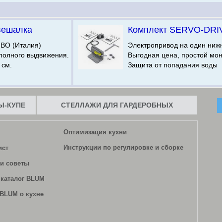
вешалка
Комплект SERVO-DRI
IBO (Италия)
Электропривод на один ниж
олного выдвижения.
Выгодная цена, простой мо
 см.
Защита от попадания воды
-КУПЕ
СТЕЛЛАЖИ ДЛЯ ГАРДЕРОБНЫХ
Оптимизация кухни
Инструкции по регулировке и сборке
ист
и советы
каталог BLUM
BLUM о кухне