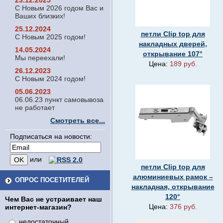
23.12.2025
С Новым 2026 годом Вас и
Ваших близких!
25.12.2024
петли Clip top для
С Новым 2025 годом!
накладных дверей,
14.05.2024
открывание 107°
Мы переехали!
Цена:
189 руб.
26.12.2023
С Новым 2024 годом!
05.06.2023
06.06.23 пункт самовывоза
не работает
Смотреть все...
Подписаться на новости:
или
петли Clip top для
алюминиевых рамок –
ОПРОС ПОСЕТИТЕЛЕЙ
накладная, открывание
120°
Чем Вас не устраивает наш
Цена:
376 руб.
интернет-магазин?
недостаточный