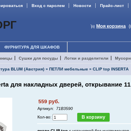
рироваться
Вход с паролем
Новости
Прайс-лист
ОРГ
Моя корзина
(
ФУРНИТУРА ДЛЯ ШКАФОВ
чницы
Сушки для посуды
Лотки и разделители
Мусорн
тура BLUM (Австрия)
»
ПЕТЛИ мебельные
»
CLIP top INSERTA
serta для накладных дверей, открывание 11
559 руб.
Артикул:
71B3590
Кол-во:
петли CLIP top
с установкой без инструментов