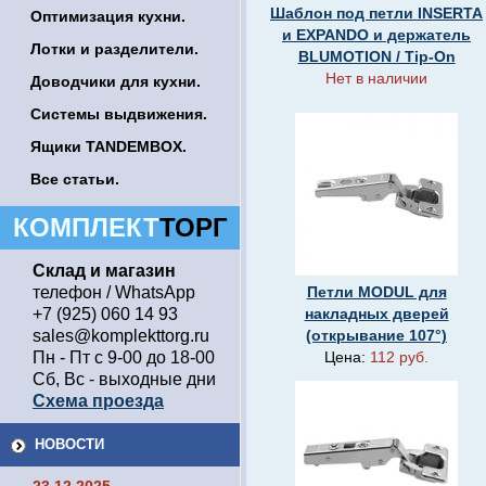
Шаблон под петли INSERTA
Оптимизация кухни.
и EXPANDO и держатель
Лотки и разделители.
BLUMOTION / Tip-On
Нет в наличии
Доводчики для кухни.
Системы выдвижения.
Ящики TANDEMBOX.
Все статьи.
КОМПЛЕКТ
ТОРГ
Склад и магазин
телефон / WhatsApp
Петли MODUL для
+7 (925) 060 14 93
накладных дверей
sales@komplekttorg.ru
(открывание 107°)
Пн - Пт с 9-00 до 18-00
Цена:
112 руб.
Сб, Вс - выходные дни
Схема проезда
НОВОСТИ