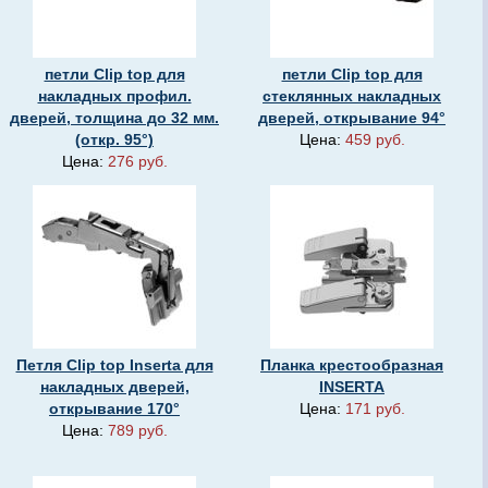
петли Clip top для
петли Clip top для
накладных профил.
стеклянных накладных
дверей, толщина до 32 мм.
дверей, открывание 94°
(откр. 95°)
Цена:
459 руб.
Цена:
276 руб.
Петля Clip top Inserta для
Планка крестообразная
накладных дверей,
INSERTA
открывание 170°
Цена:
171 руб.
Цена:
789 руб.