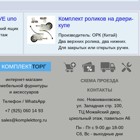
VE uno
Комплект роликов на двери-
купе
ний ящик
нтаж
Производитель: ОРК (Китай)
Два верхних ролика, два нижних.
Для закрытых или открытых ручек.
КОМПЛЕКТ
ТОРГ
интернет-магазин
СХЕМА ПРОЕЗДА
мебельной фурнитуры
КОНТАКТЫ
и аксессуаров
пос. Новоивановское
,
Телефон / WhatsApp
ул. Западная стр. 100,
+7 (925) 060 14 93
ТЦ Можайский двор,
цокольный этаж, павильон А6
sales@komplekttorg.ru
Пн - Пт с 9-00 до 18-00
Сб, Вс - выходные дни