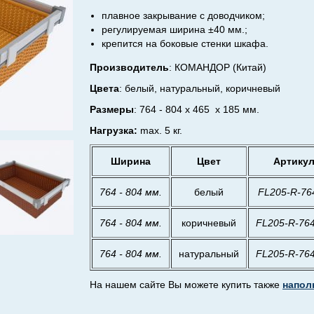
плавное закрывание с доводчиком;
регулируемая ширина ±40 мм.;
крепится на боковые стенки шкафа.
Производитель
:
КОМАНДОР (Китай)
Цвета
: белый, натуральный, коричневый
Размеры
: 764 - 804 х 465 х 185 мм.
Нагрузка:
max. 5 кг.
Ширина
Цвет
Артику
764 - 804 мм.
белый
FL205-R-76
764 - 804 мм.
коричневый
FL205-R-76
764 - 804 мм.
натуральный
FL205-R-76
На нашем сайте Вы можете купить также
напол