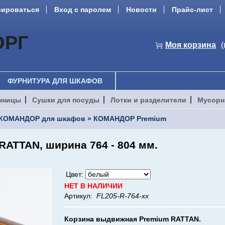
рироваться
Вход с паролем
Новости
Прайс-лист
ОРГ
Моя корзина
(
ФУРНИТУРА ДЛЯ ШКАФОВ
чницы
Сушки для посуды
Лотки и разделители
Мусорн
КОМАНДОР для шкафов
»
КОМАНДОР Premium
RATTAN, ширина 764 - 804 мм.
Цвет:
НЕТ В НАЛИЧИИ
Артикул:
FL205-R-764-хх
Корзина выдвижная Premium
RATTAN
.