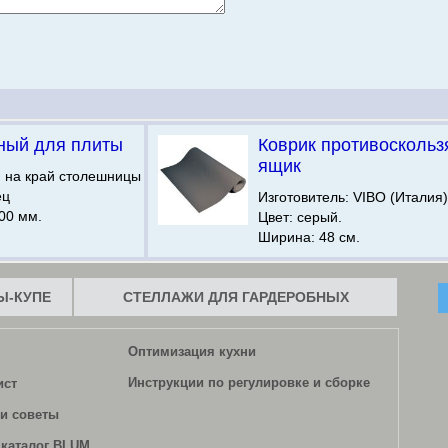
ный для плиты
Коврик противоскольз
ящик
я на край столешницы
ец
Изготовитель: VIBO (Италия)
00 мм.
Цвет: серый.
Ширина: 48 см.
-КУПЕ
СТЕЛЛАЖИ ДЛЯ ГАРДЕРОБНЫХ
Оптимизация кухни
Инструкции по регулировке и сборке
ист
и советы
каталог BLUM