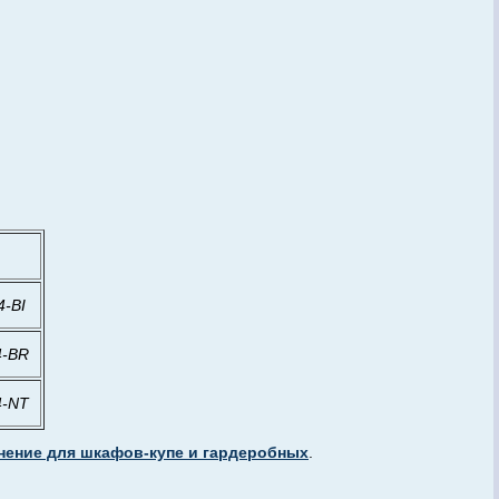
л
4-BI
4-BR
4-NT
нение для шкафов-купе и гардеробных
.