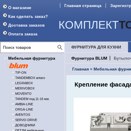
Главная страница
Зарегист
О магазине
Форум
Как сделать заказ?
КОМПЛЕКТ
Т
Доставка заказов
Оплата заказа
ФУРНИТУРА ДЛЯ КУХНИ
Мебельная фурнитура
Фурнитура BLUM
Бутыло
Главная
»
Мебельная фурни
TIP-ON
TANDEMBOX antaro
Крепление фасад
LEGRABOX
MERIVOBOX
MOVENTO
TANDEM под 11-16 мм.
AMBIA-LINE
ORGA-LINE
AVENTOS
SERVO-DRIVE
ДОВОДЧИКИ
ПЕТЛИ мебельные