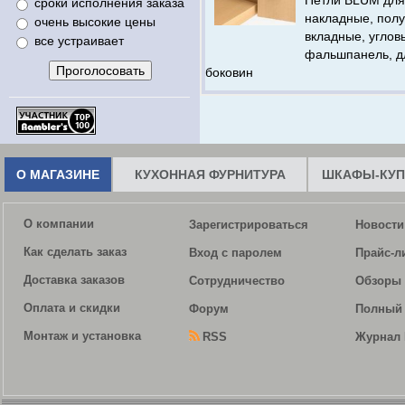
Петли BLUM для
сроки исполнения заказа
накладные, пол
очень высокие цены
вкладные, углов
все устраивает
фальшпанель, д
боковин
О МАГАЗИНЕ
КУХОННАЯ ФУРНИТУРА
ШКАФЫ-КУП
О компании
Зарегистрироваться
Новости
Как сделать заказ
Вход с паролем
Прайс-л
Доставка заказов
Сотрудничество
Обзоры 
Оплата и скидки
Форум
Полный 
Монтаж и установка
RSS
Журнал 