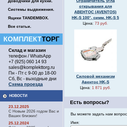
Ограничитель угла
Доводчики для кухни.
открывания для
Системы выдвижения.
АВЕНТОС (AVENTOS)
HK-S 100°, симм. HK-S 5
Ящики TANDEMBOX.
Цена:
73 руб.
Все статьи.
КОМПЛЕКТ
ТОРГ
Склад и магазин
телефон / WhatsApp
+7 (925) 060 14 93
sales@komplekttorg.ru
Пн - Пт с 9-00 до 18-00
Силовой механизм
Сб, Вс - выходные дни
Авентос HK-S
Схема проезда
Цена:
1 871 руб.
НОВОСТИ
Есть вопросы?
23.12.2025
С Новым 2026 годом Вас и
Вы можете задать нам вопрос
Ваших близких!
Имя:
25.12.2024