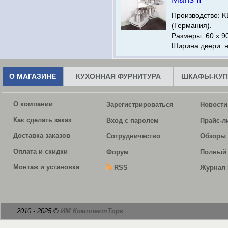
Производство:
(Германия).
Размеры: 60 х 9
Ширина двери: н
О МАГАЗИНЕ
КУХОННАЯ ФУРНИТУРА
ШКАФЫ-КУП
О компании
Зарегистрироваться
Новости
Как сделать заказ
Вход с паролем
Прайс-л
Доставка заказов
Сотрудничество
Обзоры 
Оплата и скидки
Форум
Полный 
Монтаж и установка
RSS
Журнал 
2010 - 2025 ©
ИМ КомплектТорг