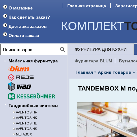
Главная страница
Зарегист
О магазине
Форум
Как сделать заказ?
КОМПЛЕКТ
Т
Доставка заказов
Оплата заказа
ФУРНИТУРА ДЛЯ КУХНИ
Мебельная фурнитура
Фурнитура BLUM
Бутыло
Главная
»
Архив товаров
»
TANDEMBOX M под 
Гардеробные системы
AVENTOS HF
AVENTOS HK
AVENTOS HL
AVENTOS HS
METABOX