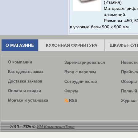
(Италия)
Материал: риф
алюминий.
Размеры: 450, 60
в угловые базы 900 х 900 мм.
О МАГАЗИНЕ
КУХОННАЯ ФУРНИТУРА
ШКАФЫ-КУП
О компании
Зарегистрироваться
Новости
Как сделать заказ
Вход с паролем
Прайс-л
Доставка заказов
Сотрудничество
Обзоры 
Оплата и скидки
Форум
Полный 
Монтаж и установка
RSS
Журнал 
2010 - 2025 ©
ИМ КомплектТорг