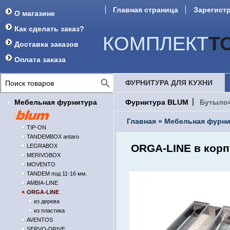
Главная страница
Зарегист
О магазине
Форум
Как сделать заказ?
КОМПЛЕКТ
Т
Доставка заказов
Оплата заказа
ФУРНИТУРА ДЛЯ КУХНИ
Мебельная фурнитура
Фурнитура BLUM
Бутыло
Главная
»
Мебельная фурни
TIP-ON
TANDEMBOX antaro
ORGA-LINE в кор
LEGRABOX
MERIVOBOX
MOVENTO
TANDEM под 11-16 мм.
AMBIA-LINE
ORGA-LINE
из дерева
из пластика
AVENTOS
SERVO-DRIVE