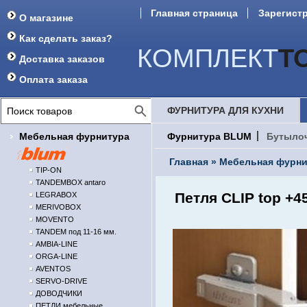
Главная страница
Зарегист
О магазине
Форум
Как сделать заказ?
КОМПЛЕКТ
Т
Доставка заказов
Оплата заказа
ФУРНИТУРА ДЛЯ КУХНИ
Мебельная фурнитура
Фурнитура BLUM
Бутыло
Главная
»
Мебельная фурни
TIP-ON
TANDEMBOX antaro
Петля CLIP top +4
LEGRABOX
MERIVOBOX
MOVENTO
TANDEM под 11-16 мм.
AMBIA-LINE
ORGA-LINE
AVENTOS
SERVO-DRIVE
ДОВОДЧИКИ
ПЕТЛИ мебельные