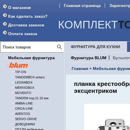
Главная страница
Зарегист
О магазине
Форум
Как сделать заказ?
КОМПЛЕКТ
Т
Доставка заказов
Оплата заказа
ФУРНИТУРА ДЛЯ КУХНИ
Мебельная фурнитура
Фурнитура BLUM
Бутыло
Главная
»
Мебельная фурни
TIP-ON
TANDEMBOX antaro
планка крестообр
LEGRABOX
MERIVOBOX
эксцентриком
MOVENTO
TANDEM под 11-16 мм.
AMBIA-LINE
ORGA-LINE
AVENTOS
SERVO-DRIVE
ДОВОДЧИКИ
ПЕТЛИ мебельные