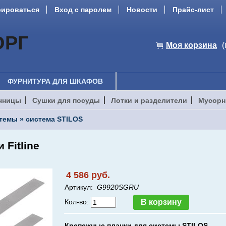
рироваться
Вход с паролем
Новости
Прайс-лист
ОРГ
Моя корзина
(
ФУРНИТУРА ДЛЯ ШКАФОВ
чницы
Сушки для посуды
Лотки и разделители
Мусорн
стемы
»
система STILOS
Fitline
4 586 руб.
Артикул:
G9920SGRU
Кол-во:
Крепежные планки для системы
STILOS
.