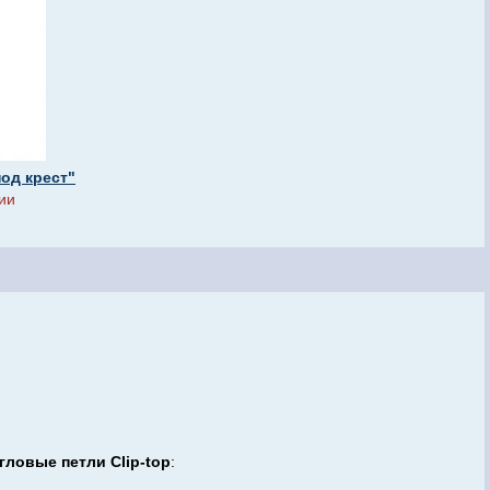
под крест"
ии
гловые петли Clip-top
: