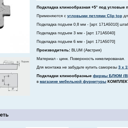
Подкладка клинообразная +5° под угловые пе
Применяются с
угловыми петлями Clip top
дл
Подкладка подъем 0,8 мм - [арт. 171А5010] шта
Подкладка подъем 3 мм - [арт. 171А5040]
Подкладка подъем 6 мм - [арт. 171А5070]
Производитель:
BLUM (Австрия)
Материал - цинк. Поверхность никелированая.
Для монтажа
не забудьте купить
саморезы
3 х 1
Подкладки клинообразные
фирмы БЛЮМ (B
в
магазине мебельной фурнитуры
КОМПЛЕК
еть