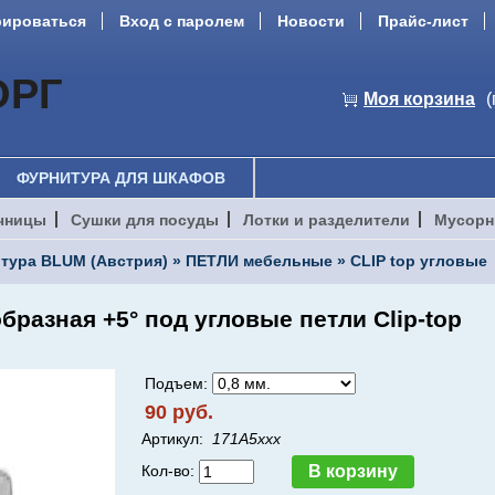
рироваться
Вход с паролем
Новости
Прайс-лист
ОРГ
Моя корзина
(
ФУРНИТУРА ДЛЯ ШКАФОВ
чницы
Сушки для посуды
Лотки и разделители
Мусорн
тура BLUM (Австрия)
»
ПЕТЛИ мебельные
»
CLIP top угловые
разная +5° под угловые петли Clip-top
Подъем:
90 руб.
Артикул:
171A5ххх
Кол-во: